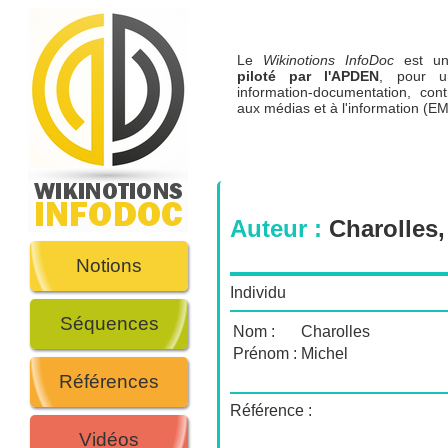
Le
Wikinotions InfoDoc
est 
piloté par l'APDEN
, pour u
information-documentation, cont
aux médias et à l'information (EM
Auteur :
Charolles,
Notions
Individu
Séquences
Nom :
Charolles
Prénom :
Michel
Références
Référence :
Vidéos