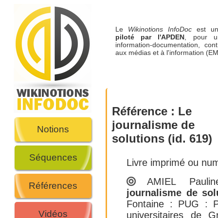
Le
Wikinotions InfoDoc
est 
piloté par l'APDEN
, pour u
information-documentation, cont
aux médias et à l'information (EM
Référence :
Le
journalisme de
Notions
solutions (id. 619)
Séquences
Livre imprimé ou nu
AMIEL Paulin
Références
journalisme de sol
Fontaine : PUG : P
Vidéos
universitaires de G