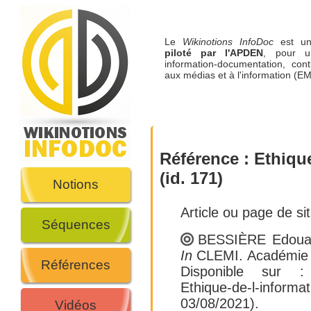
Le
Wikinotions InfoDoc
est 
piloté par l'APDEN
, pour u
information-documentation, cont
aux médias et à l'information (EM
Référence :
Ethique
(id. 171)
Notions
Article ou page de si
Séquences
BESSIÈRE Edoua
In
CLEMI. Académie d
Références
Disponible sur
Ethique-de-l-informa
03/08/2021).
Vidéos