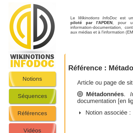
Le
Wikinotions InfoDoc
est 
piloté par l'APDEN
, pour u
information-documentation, cont
aux médias et à l'information (EM
Référence :
Métadon
Notions
Article ou page de si
Métadonnées
.
I
Séquences
documentation [en li
Notion associée :
Références
Vidéos