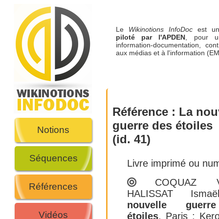
Le
Wikinotions InfoDoc
est 
piloté par l'APDEN
, pour u
information-documentation, cont
aux médias et à l'information (EM
Référence :
La nou
guerre des étoiles
Notions
(id. 41)
Séquences
Livre imprimé ou nu
COQUAZ Vi
Références
HALISSAT Ismaë
nouvelle guerr
Vidéos
étoiles
.
Paris : Ker