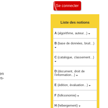
Se connecter
Liste des notions
A
(algorithme, auteur...)
B
(base de données, bruit...)
C
(catalogue, classement...)
D
(document, droit de
en
l'information...)
es-
E
(édition, évaluation...)
F
(folksonomie)
H
(hébergement)