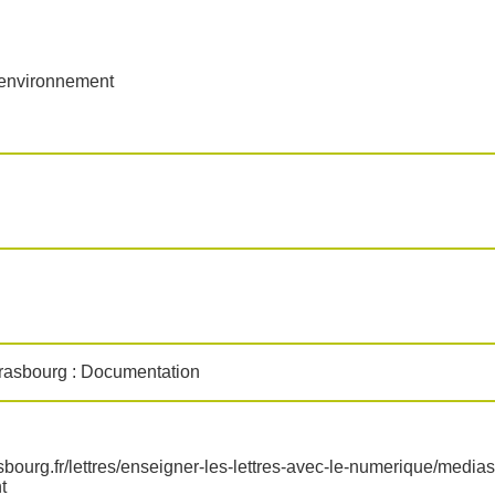
 environnement
trasbourg : Documentation
sbourg.fr/lettres/enseigner-les-lettres-avec-le-numerique/medias
t