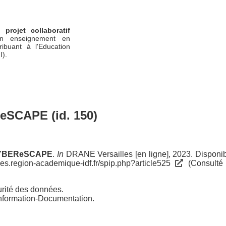
un
projet collaboratif
n enseignement en
ribuant à l'Education
I).
eSCAPE
(id. 150)
YBEReSCAPE
.
In
DRANE Versailles [en ligne], 2023. Disponi
lles.region-academique-idf.fr/spip.php?article525
(Consulté 
rité des données
.
Information-Documentation.