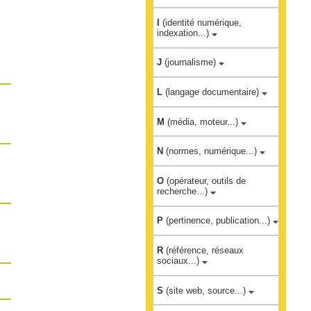
I
(identité numérique,
indexation...)
J
(journalisme)
L
(langage documentaire)
M
(média, moteur...)
N
(normes, numérique...)
O
(opérateur, outils de
recherche...)
P
(pertinence, publication...)
R
(référence, réseaux
sociaux...)
S
(site web, source...)