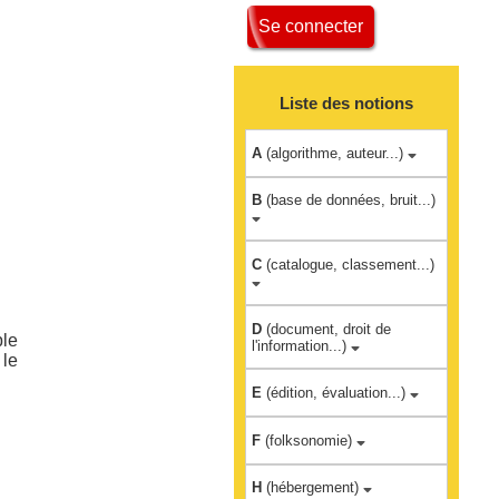
Se connecter
Liste des notions
A
(algorithme, auteur...)
B
(base de données, bruit...)
C
(catalogue, classement...)
D
(document, droit de
ble
l'information...)
le
E
(édition, évaluation...)
F
(folksonomie)
H
(hébergement)