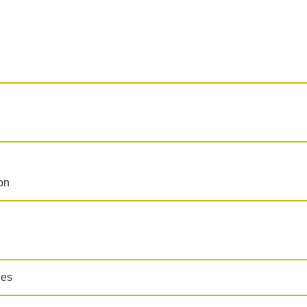
on
les