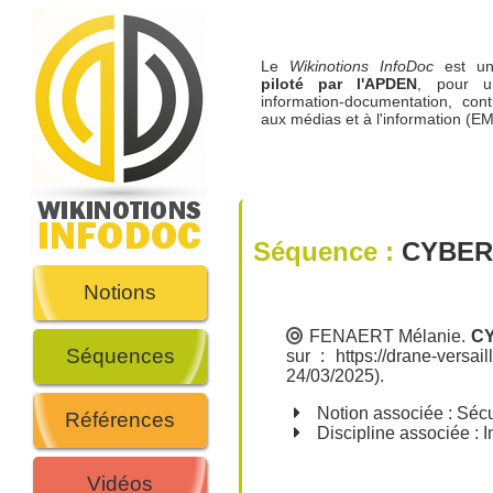
Le
Wikinotions InfoDoc
est 
piloté par l'APDEN
, pour u
information-documentation, cont
aux médias et à l'information (EM
Séquence :
CYBER
Notions
FENAERT Mélanie
.
C
Séquences
sur :
https://drane-versai
24/03/2025).
Notion associée :
Sécu
Références
Discipline associée : 
Vidéos