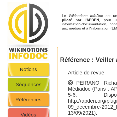
Le
Wikinotions InfoDoc
est 
piloté par l'APDEN
, pour u
information-documentation, cont
aux médias et à l'information (EM
Référence :
Veiller 
Notions
Article de revue
PEIRANO Richa
Séquences
Médiadoc (Paris : 
5-6. Dis
Références
http://apden.org/pl
09_decembre-2012_P
13/09/2021).
Vidéos