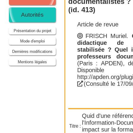
documentalistes ?
(id. 413)
Autorités
Article de revue
Présentation du projet
FRISCH Muriel
.
Mode d'emploi
didactique de l'
stabilisée ? Quel 
Dernières modifications
professeurs docum
Mentions légales
(Paris : APDEN)
, d
Dispon
http://apden.org/pl
(Consulté le 17/09
Quid d'une référen
l'Information-Docum
Titre :
impact sur la forma