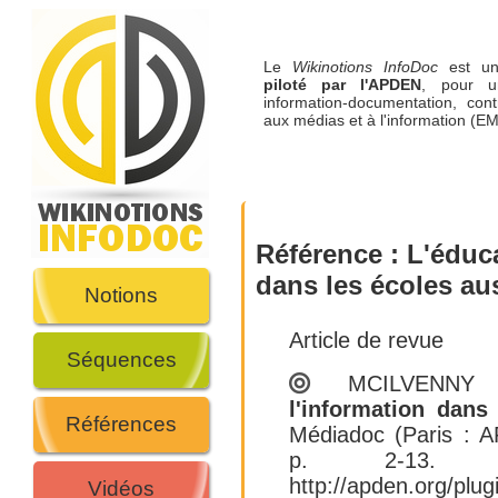
Le
Wikinotions InfoDoc
est 
piloté par l'APDEN
, pour u
information-documentation, cont
aux médias et à l'information (EM
Référence :
L'éduca
dans les écoles aus
Notions
Article de revue
Séquences
MCILVENNY 
l'information dans
Références
Médiadoc (Paris : 
p. 2-13. D
http://apden.org/pl
Vidéos