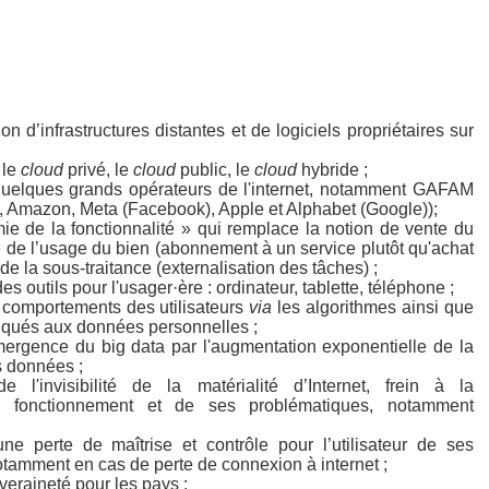
on d’infrastructures distantes et de logiciels propriétaires sur
 le
cloud
privé, le
cloud
public, le
cloud
hybride ;
quelques grands opérateurs de l'internet, notamment GAFAM
, Amazon, Meta (Facebook), Apple et Alphabet (Google));
mie de la fonctionnalité » qui remplace la notion de vente du
e de l’usage du bien (abonnement à un service plutôt qu'achat
de la sous-traitance (externalisation des tâches) ;
s outils pour l'usager·ère : ordinateur, tablette, téléphone ;
 comportements des utilisateurs
via
les algorithmes ainsi que
iqués aux données personnelles ;
ergence du big data par l'augmentation exponentielle de la
s données ;
 l'invisibilité de la matérialité d’Internet, frein à la
 fonctionnement et de ses problématiques, notamment
ne perte de maîtrise et contrôle pour l’utilisateur de ses
otamment en cas de perte de connexion à internet ;
eraineté pour les pays ;