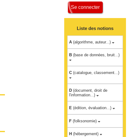
Se connecter
Liste des notions
A
(algorithme, auteur...)
B
(base de données, bruit...)
C
(catalogue, classement...)
D
(document, droit de
l'information...)
E
(édition, évaluation...)
F
(folksonomie)
H
(hébergement)