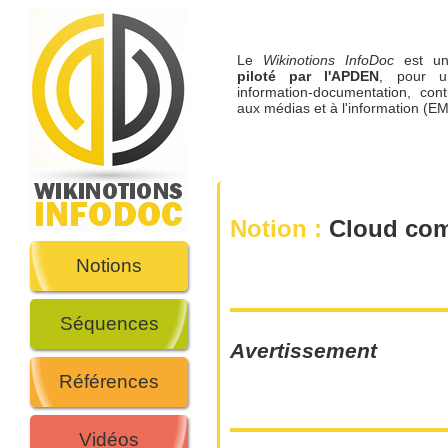
Le
Wikinotions InfoDoc
est 
piloté par l'APDEN
, pour u
information-documentation, cont
aux médias et à l'information (EM
Notion :
Cloud com
Notions
Séquences
Avertissement
Références
Vidéos