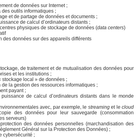
ment de données sur Internet ;
des outils informatiques ;
age et de partage de données et documents ;
uissance de calcul d’ordinateurs distants ;
 centres physiques de stockage de données (
data centers
)
atif
n des données sur des appareils différents
tockage, de traitement et de mutualisation des données pour
rises et les institutions ;
« stockage local » de données ;
 de la gestion des ressources informatiques ;
ent payant ;
a puissance de calcul d’ordinateurs distants dans le monde
nvironnementales avec, par exemple, le
streaming
et le
cloud
 copie des données pour leur sauvegarde (consommation
des serveurs)
protection des données personnelles (marchandisation des
èglement Général sur la Protection des Données) ;
 cybersécurité ;