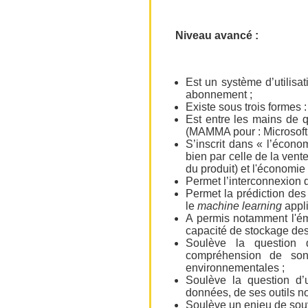
Niveau avancé :
Est un système d’utilisati
abonnement ;
Existe sous trois formes :
Est entre les mains de 
(MAMMA pour : Microsoft
S’inscrit dans « l’écono
bien par celle de la vent
du produit) et l'économie 
Permet l’interconnexion de
Permet la prédiction des
le
machine learning
appl
A permis notamment l'ém
capacité de stockage de
Soulève la question de
compréhension de son
environnementales ;
Soulève la question d’u
données, de ses outils n
Soulève un enjeu de souv