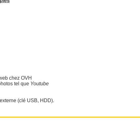
ples
e web chez OVH
photos tel que
Youtube
 externe (clé USB, HDD).