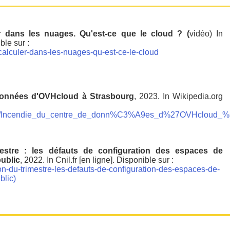
r dans les nuages. Qu'est-ce que le cloud ? (
vidéo) In
ble sur :
/calculer-dans-les-nuages-qu-est-ce-le-cloud
données d'OVHcloud à Strasbourg
, 2023. In Wikipedia.org
rg/wiki/Incendie_du_centre_de_donn%C3%A9es_d%27OVHcloud
mestre : les défauts de configuration des espaces de
ublic
, 2022. In Cnil.fr [en ligne]. Disponible sur :
ation-du-trimestre-les-defauts-de-configuration-des-espaces-de-
blic)