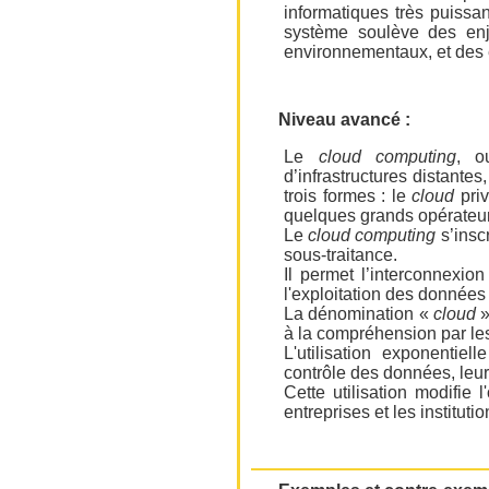
informatiques très puissan
système soulève des enj
environnementaux, et des 
Niveau avancé :
Le
cloud computing
, o
d’infrastructures distante
trois formes : le
cloud
priv
quelques grands opérateur
Le
cloud computing
s’inscr
sous-traitance.
Il permet l’interconnexion
l'exploitation des données 
La dénomination «
cloud
»
à la compréhension par les 
L'utilisation exponentiel
contrôle des données, leur u
Cette utilisation modifie 
entreprises et les institutio