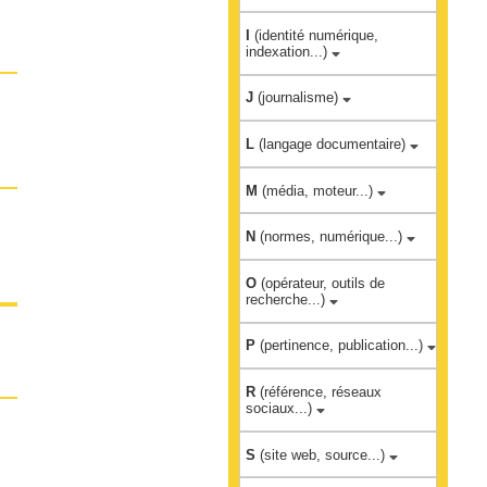
I
(identité numérique,
indexation...)
J
(journalisme)
L
(langage documentaire)
M
(média, moteur...)
N
(normes, numérique...)
O
(opérateur, outils de
recherche...)
P
(pertinence, publication...)
R
(référence, réseaux
sociaux...)
S
(site web, source...)