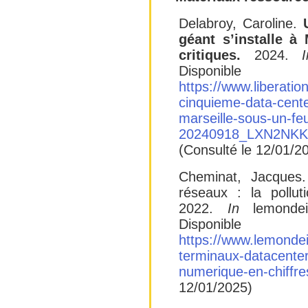
Delabroy, Caroline.
géant s’installe à
critiques.
2024.
Dispon
https://www.liberatio
cinquieme-data-cente
marseille-sous-un-feu
20240918_LXN2NK
(Consulté le 12/01/2
Cheminat, Jacques.
réseaux : la pollut
2022.
In
lemondei
Dispon
https://www.lemondein
terminaux-datacenter-
numerique-en-chiffre
12/01/2025)