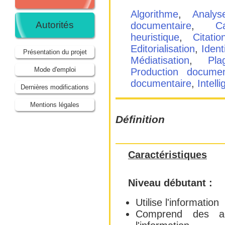
Algorithme
,
Analy
Autorités
documentaire
,
C
heuristique
,
Citatio
Editorialisation
,
Ident
Présentation du projet
Médiatisation
,
Pla
Mode d'emploi
Production documen
documentaire
,
Intelli
Dernières modifications
Mentions légales
Définition
Caractéristiques
Niveau débutant :
Utilise l'information
Comprend des ac