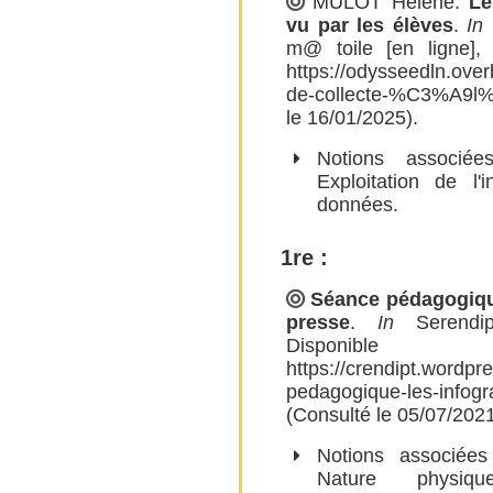
MULOT Hélène
.
Le
vu par les élèves
.
In
L
m@ toile [en ligne],
https://odysseedln.ove
de-collecte-%C3%A9
le 16/01/2025).
Notions associ
Exploitation de l'i
données
.
1re :
Séance pédagogique
presse
.
In
Serendipi
Disponi
https://crendipt.wordp
pedagogique-les-inf
(Consulté le 05/07/2021
Notions associée
Nature physiqu