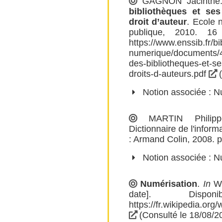
GAGNON Jacinthe
bibliothèques et se
droit d’auteur
.
Ecole n
publique
, 2010. 16 
https://www.enssib.fr/bi
numerique/documents/4
des-bibliotheques-et-s
droits-d-auteurs.pdf
(
Notion associée :
N
MARTIN Philipp
Dictionnaire de l'inform
: Armand Colin, 2008. p
Notion associée :
N
Numérisation
.
In
Wi
date]. Disp
https://fr.wikipedia.o
(Consulté le 18/08/2