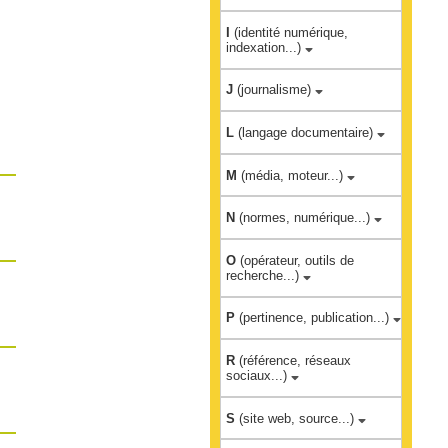
I
(identité numérique,
indexation...)
J
(journalisme)
L
(langage documentaire)
M
(média, moteur...)
N
(normes, numérique...)
O
(opérateur, outils de
recherche...)
P
(pertinence, publication...)
R
(référence, réseaux
sociaux...)
S
(site web, source...)