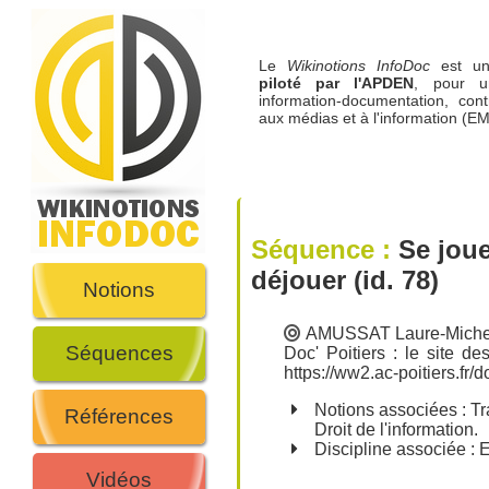
Le
Wikinotions InfoDoc
est 
piloté par l'APDEN
, pour u
information-documentation, cont
aux médias et à l'information (EM
Séquence :
Se joue
déjouer
(id. 78)
Notions
AMUSSAT Laure-Miche
Séquences
Doc' Poitiers : le site d
https://ww2.ac-poitiers.fr/
Notions associées :
Tr
Références
Droit de l'information
.
Discipline associée : E
Vidéos