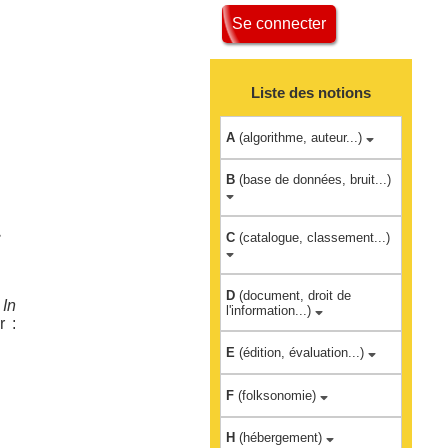
Se connecter
Liste des notions
A
(algorithme, auteur...)
B
(base de données, bruit...)
C
(catalogue, classement...)
D
(document, droit de
.
In
l'information...)
r :
E
(édition, évaluation...)
F
(folksonomie)
H
(hébergement)