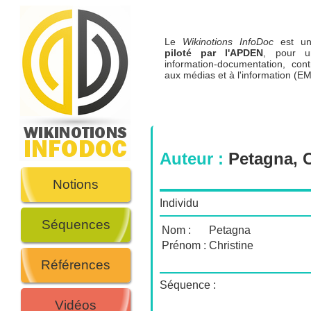
Le
Wikinotions InfoDoc
est 
piloté par l'APDEN
, pour u
information-documentation, cont
aux médias et à l'information (EM
Auteur :
Petagna, C
Notions
Individu
Séquences
Nom :
Petagna
Prénom :
Christine
Références
Séquence :
Vidéos