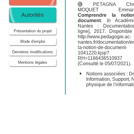
PETAGNA Chris
MOQUET Emmanue
Autorités
Comprendre la noti
document
.
In
Académi
Nantes : Documentatio
ligne], 2017. Disponible
Présentation du projet
http://www.pedagogie.ac-
Mode d'emploi
nantes.fr/documentation/
la-notion-de-document-
Dernières modifications
1041220.kjsp?
RH=11664365109
Mentions légales
(Consulté le 05/07/2021).
Notions associées :
D
Information
,
Support
,
N
physique de l'informat