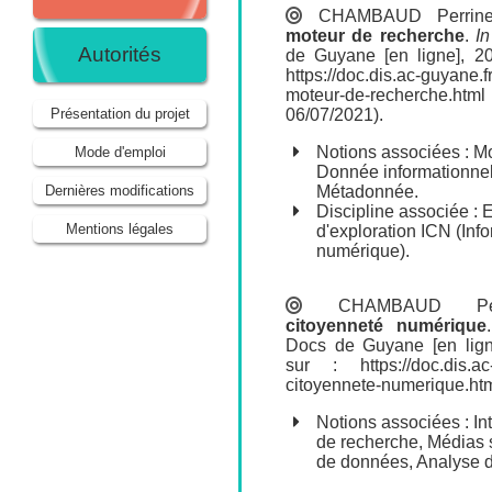
CHAMBAUD Perrin
moteur de recherche
.
In
Autorités
de Guyane [en ligne], 20
https://doc.dis.ac-guyane.
moteur-de-recherche.ht
06/07/2021).
Présentation du projet
Notions associées :
Mo
Mode d'emploi
Donnée informationnel
Métadonnée
.
Dernières modifications
Discipline associée :
Mentions légales
d'exploration ICN (Inf
numérique).
CHAMBAUD Per
citoyenneté numérique
Docs de Guyane [en lign
sur :
https://doc.dis.
citoyennete-numerique.ht
Notions associées :
In
de recherche
,
Médias s
de données
,
Analyse 