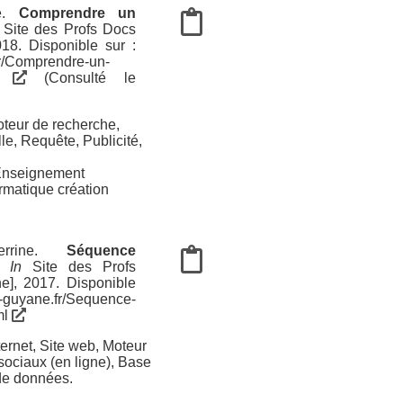
e
.
Comprendre un
Site des Profs Docs
18. Disponible sur :
fr/Comprendre-un-
ml
(Consulté le
teur de recherche
,
le
,
Requête
,
Publicité
,
 Enseignement
ormatique création
rine
.
Séquence
.
In
Site des Profs
e], 2017. Disponible
ac-guyane.fr/Sequence-
ml
ternet
,
Site web
,
Moteur
ociaux (en ligne)
,
Base
de données
.