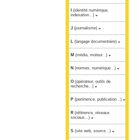
I
(identité numérique,
indexation...)
J
(journalisme)
L
(langage documentaire)
M
(média, moteur...)
N
(normes, numérique...)
O
(opérateur, outils de
recherche...)
P
(pertinence, publication...)
R
(référence, réseaux
sociaux...)
S
(site web, source...)