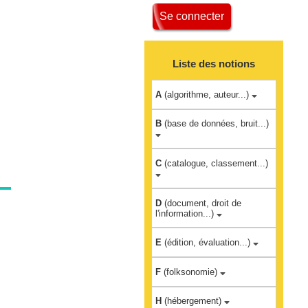
Se connecter
Liste des notions
A
(algorithme, auteur...)
B
(base de données, bruit...)
C
(catalogue, classement...)
D
(document, droit de
l'information...)
E
(édition, évaluation...)
F
(folksonomie)
H
(hébergement)