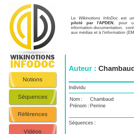
Le
Wikinotions InfoDoc
est 
piloté par l'APDEN
, pour u
information-documentation, cont
aux médias et à l'information (EM
Auteur :
Chambaud,
Notions
Individu
Séquences
Nom :
Chambaud
Prénom :
Perrine
Références
Séquences :
Vidéos