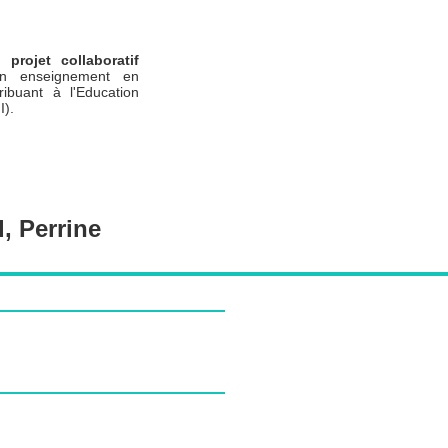
un
projet collaboratif
n enseignement en
ribuant à l'Education
I).
 Perrine