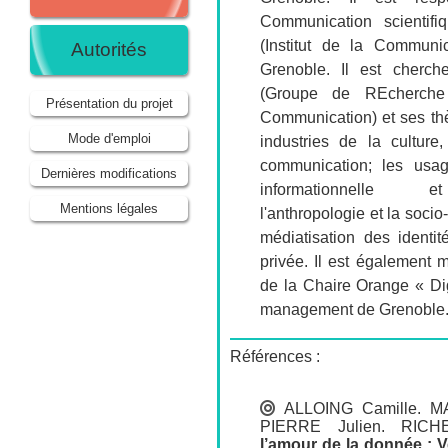
Communication scientifi
(Institut de la Communi
Autorités
Grenoble. Il est cher
(Groupe de REcherche
Présentation du projet
Communication) et ses th
Mode d'emploi
industries de la culture,
communication; les usage
Dernières modifications
informationnelle et
Mentions légales
l'anthropologie et la soc
médiatisation des identit
privée. Il est également 
de la Chaire Orange « Dig
management de Grenoble
Références :
ALLOING Camille
.
M
PIERRE Julien
.
RICH
l’amour de la donnée : V