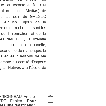
que et technique à l'ICM
cation et des Médias) de
cheur au sein du GRESEC
 Sur les Enjeux de la
èmes de recherche sont les
 de l’information et de la
s des TICE, la littératie
 communicationnelle;
io-économie du numérique; la
és et les questions de vie
membre du comité d’experts
ital Natives » à l'École de
.
ARIONNEAU Ambre
.
ERT Fabien
.
Pour
ers une datafication