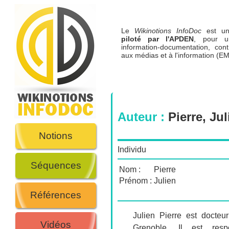
Le
Wikinotions InfoDoc
est 
piloté par l'APDEN
, pour u
information-documentation, cont
aux médias et à l'information (EM
Auteur :
Pierre, Jul
Notions
Individu
Séquences
Nom :
Pierre
Prénom :
Julien
Références
Julien Pierre est docteu
Vidéos
Grenoble. Il est res