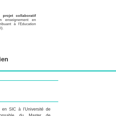
un
projet collaboratif
n enseignement en
ribuant à l'Education
I).
ien
r en SIC à l'Université de
ponsable du Master de