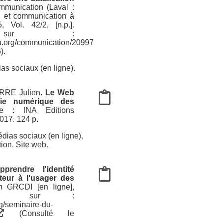
munication (Laval :
n et communication à
, Vol. 42/2, [n.p.].
le sur :
ion.org/communication/20997
).
as sociaux (en ligne)
.
RRE Julien
.
Le Web
mie numérique des
rne : INA Editions
017. 124 p.
dias sociaux (en ligne)
,
tion
,
Site web
.
pprendre l'identité
eur à l'usager des
n
GRCDI [en ligne],
ible sur :
rg/seminaire-du-
(Consulté le