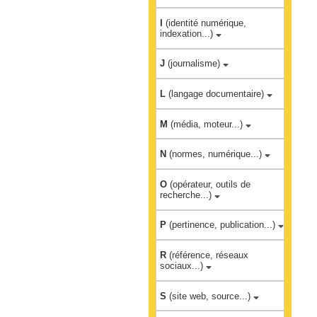
I
(identité numérique,
indexation...)
J
(journalisme)
L
(langage documentaire)
M
(média, moteur...)
N
(normes, numérique...)
O
(opérateur, outils de
recherche...)
P
(pertinence, publication...)
R
(référence, réseaux
sociaux...)
S
(site web, source...)