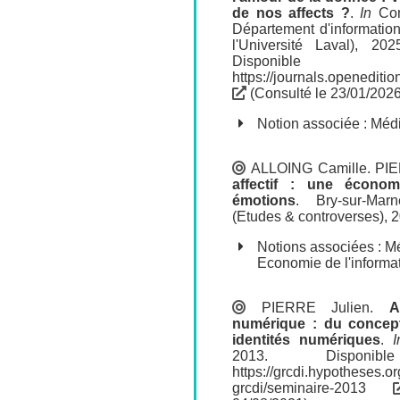
de nos affects ?
.
In
Com
Département d'informatio
l'Université Laval)
, 2025
Disponib
https://journals.openedit
(Consulté le 23/01/2026
Notion associée :
Médi
ALLOING Camille
.
PIE
affectif : une écono
émotions
.
Bry-sur-Ma
(Etudes & controverses), 2
Notions associées :
Mé
Economie de l'informa
PIERRE Julien
.
A
numérique : du concept
identités numériques
.
I
2013. Dispon
https://grcdi.hypotheses.o
grcdi/seminaire-2013