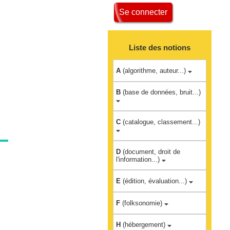
Se connecter
Liste des notions
A
(algorithme, auteur...)
B
(base de données, bruit...)
C
(catalogue, classement...)
D
(document, droit de
l'information...)
E
(édition, évaluation...)
F
(folksonomie)
H
(hébergement)