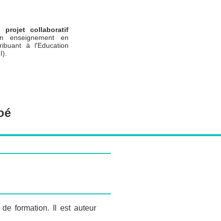
un
projet collaboratif
n enseignement en
ribuant à l'Education
I).
oé
de formation. Il est auteur