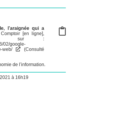
e, l’araignée qui a
Comptoir [en ligne]
,
ible sur :
06/02/google-
e-web/
(Consulté
omie de l'information
.
0/2021 à 16h19