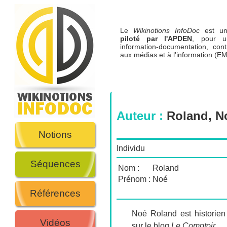
Le
Wikinotions InfoDoc
est 
piloté par l'APDEN
, pour u
information-documentation, cont
aux médias et à l'information (EM
Auteur :
Roland, N
Notions
Individu
Séquences
Nom :
Roland
Prénom :
Noé
Références
Noé Roland est historien 
Vidéos
sur le blog
Le Comptoir
.