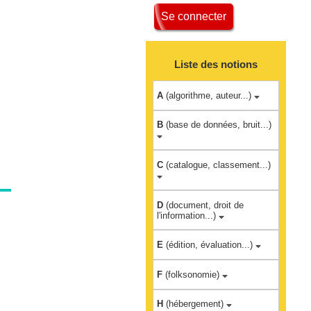
Se connecter
Liste des notions
A
(algorithme, auteur...)
B
(base de données, bruit...)
C
(catalogue, classement...)
D
(document, droit de
l'information...)
E
(édition, évaluation...)
F
(folksonomie)
H
(hébergement)