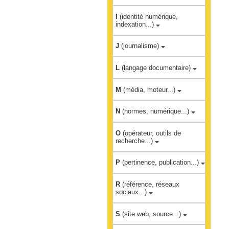
I
(identité numérique,
indexation...)
J
(journalisme)
L
(langage documentaire)
M
(média, moteur...)
N
(normes, numérique...)
O
(opérateur, outils de
recherche...)
P
(pertinence, publication...)
R
(référence, réseaux
sociaux...)
S
(site web, source...)