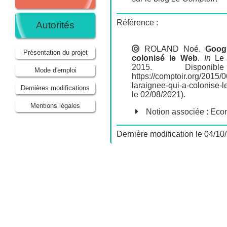
Référence :
Autorités
ROLAND Noé
.
Googl
Présentation du projet
colonisé le Web
.
In
Le 
2015. Dispon
Mode d'emploi
https://comptoir.org/2015/
laraignee-qui-a-colonise-l
Dernières modifications
le 02/08/2021).
Mentions légales
Notion associée :
Econ
Dernière modification le 04/1