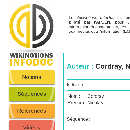
Le
Wikinotions InfoDoc
est 
piloté par l'APDEN
, pour u
information-documentation, cont
aux médias et à l'information (EM
Auteur :
Cordray, N
Notions
Individu
Séquences
Nom :
Cordray
Prénom :
Nicolas
Références
Séquence :
Vidéos