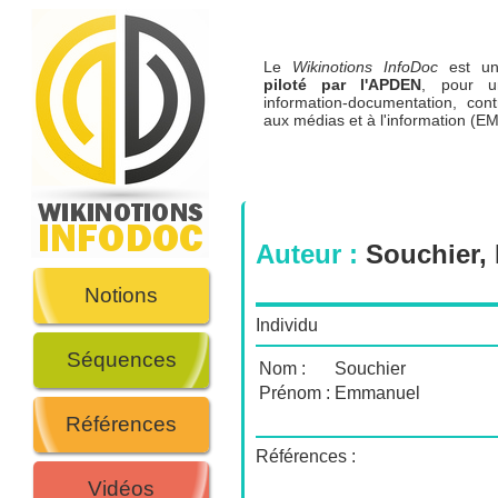
Le
Wikinotions InfoDoc
est 
piloté par l'APDEN
, pour u
information-documentation, cont
aux médias et à l'information (EM
Auteur :
Souchier,
Notions
Individu
Séquences
Nom :
Souchier
Prénom :
Emmanuel
Références
Références :
Vidéos