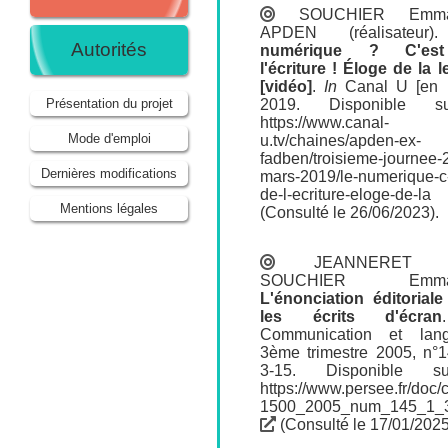
SOUCHIER Emma
APDEN (réalisateur)
Autorités
numérique ? C'es
l'écriture ! Éloge de la l
[vidéo]
.
In
Canal U [en l
2019. Disponible s
Présentation du projet
https://www.canal-
Mode d'emploi
u.tv/chaines/apden-ex-
fadben/troisieme-journee-
Dernières modifications
mars-2019/le-numerique-c-
de-l-ecriture-eloge-de-la
Mentions légales
(Consulté le 26/06/2023).
JEANNERET 
SOUCHIER Emman
L'énonciation éditorial
les écrits d'écran
Communication et lan
3ème trimestre 2005, n°1
3-15. Disponible s
https://www.persee.fr/doc
1500_2005_num_145_1_
(Consulté le 17/01/2025