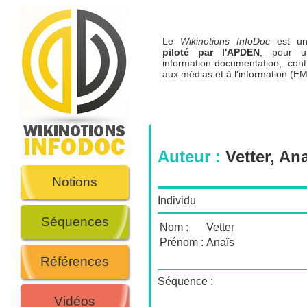
Le
Wikinotions InfoDoc
est 
piloté par l'APDEN
, pour u
information-documentation, cont
aux médias et à l'information (EM
Auteur :
Vetter, An
Notions
Individu
Séquences
Nom :
Vetter
Prénom :
Anaïs
Références
Séquence :
Vidéos