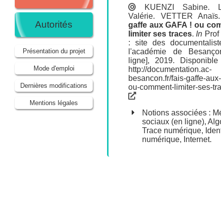
KUENZI Sabine
.
Valérie
.
VETTER Anaïs
Autorités
gaffe aux GAFA ! ou co
limiter ses traces
.
In
Prof
: site des documentalis
l'académie de Besanço
Présentation du projet
ligne], 2019. Disponible
Mode d'emploi
http://documentation.ac-
besancon.fr/fais-gaffe-aux
Dernières modifications
ou-comment-limiter-ses-tr
Mentions légales
Notions associées :
M
sociaux (en ligne)
,
Alg
Trace numérique
,
Iden
numérique
,
Internet
.