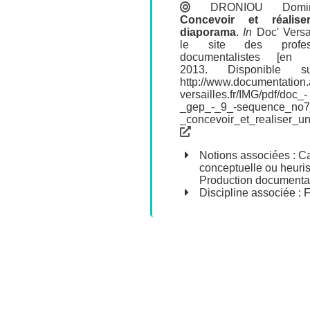
DRONIOU Domin
Concevoir et réalis
diaporama
.
In
Doc' Versai
le site des profes
documentalistes [en li
2013. Disponible s
http://www.documentation.
versailles.fr/IMG/pdf/doc_-
_gep_-_9_-sequence_no7
_concevoir_et_realiser_u
Notions associées :
Ca
conceptuelle ou heuris
Production documenta
Discipline associée : 