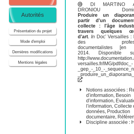
DI MARTINO A
DRONIOU Domini
Autorités
Produire un diapor
partir d'un docume
collecte : l'âge indust
travers quelques œ
Présentation du projet
d'art
.
In
Doc' Versailles : 
Mode d'emploi
des professe
documentalistes [en li
Dernières modifications
2014. Disponible s
http://www.documentation.
Mentions légales
versailles.fr/IMG/pdf/doc_-
_gep_-_10_-_sequence_n
_produire_un_diaporama_
Notions associées :
R
d'information
,
Besoin
d'information
,
Evaluati
l'information
,
Collecte
données
,
Production
documentaire
,
Référe
Discipline associée : H