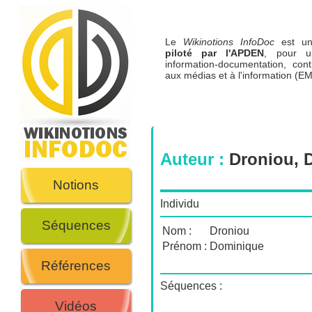
Le
Wikinotions InfoDoc
est 
piloté par l'APDEN
, pour u
information-documentation, cont
aux médias et à l'information (EM
Auteur :
Droniou, 
Notions
Individu
Séquences
Nom :
Droniou
Prénom :
Dominique
Références
Séquences :
Vidéos