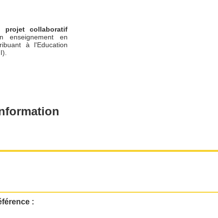
un
projet collaboratif
n enseignement en
ribuant à l'Education
I).
nformation
éférence :