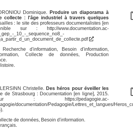
DRONIOU Dominique
.
Produire un diaporama à
 collecte : l'âge industriel à travers quelques
ailles : le site des professeurs documentalistes [en
sponible sur :
http://www.documentation.ac-
c_-_gep_-_10_-_sequence_no8_-
a_partir_d_un_document_de_collecte.pdf
 :
Recherche d'information
,
Besoin d'information
,
ormation
,
Collecte de données
,
Production
nce
.
istoire.
LERSINN Christelle
.
Des héros pour éveiller les
 de Strasbourg : Documentation [en ligne], 2015.
ble sur :
https://pedagogie.ac-
pedagogie/documentation/Pedagogie/Lettres_et_langues/Heros_
).
llecte de données
,
Besoin d'information
.
Français.