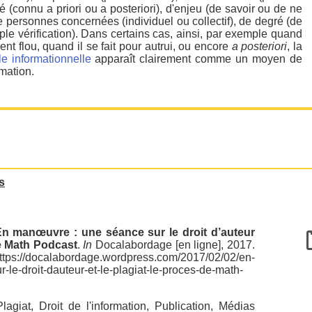
ité (connu a priori ou a posteriori), d'enjeu (de savoir ou de ne
 personnes concernées (individuel ou collectif), de degré (de
mple vérification). Dans certains cas, ainsi, par exemple quand
ent flou, quand il se fait pour autrui, ou encore
a posteriori
, la
lle informationnelle
apparaît clairement comme un moyen de
mation.
s
n manœuvre : une séance sur le droit d’auteur
de Math Podcast
.
In
Docalabordage [en ligne], 2017.
ttps://docalabordage.wordpress.com/2017/02/02/en-
le-droit-dauteur-et-le-plagiat-le-proces-de-math-
Plagiat
,
Droit de l'information
,
Publication
,
Médias