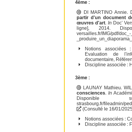
4ème :
DI MARTINO Annie
.
partir d'un document de
œuvres d'art
.
In
Doc' Vers
ligne], 2014. Di
versailles.fr/IMG/pdf/do
_produire_un_diaporama_
Notions associées
Evaluation de l'inf
documentaire
,
Référe
Discipline associée : H
3ème :
LAUNAY Mathieu
.
WIL
consciences
.
In
Académie
Disponi
strasbourg.fr/fileadmin/
(Consulté le 16/01/2025
Notions associées :
Co
Discipline associée : 