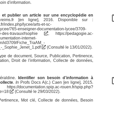
oin d'information
.
e et publier un article sur une encyclopédie en
reims.fr [en ligne], 2016. Disponible sur :
fr/index.php/lycee/arts-et-sc-
ycee/765-enseigner-documentation-lycee/3709-
se-des-travaux#sophie
,
https://pedagogie.ac-
cumentation-internet-
on/id3709/Fiche_TraAM_-
-_Sophie_Jenet_1.pdf
(Consulté le 13/01/2022).
ype de document
,
Source
,
Publication
,
Pertinence
,
ation
,
Droit de l'information
,
Collecte de données
,
raldine
.
Identifier son besoin d’information à
ollecte
.
In
Profs Docs A(c.) Caen [en ligne], 2015.
 :
https://documentation.spip.ac-rouen.fr/spip.php?
cle=18
(Consulté le 29/03/2022).
Pertinence
,
Mot clé
,
Collecte de données
,
Besoin