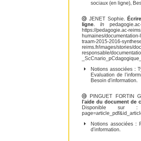
sociaux (en ligne)
,
Bes
JENET Sophie
.
Écrir
ligne
.
In
pedagogie.ac-
https://pedagogie.ac-reims.
humaines/documentation-l
traam-2015-2016-synthe
reims.fr/images/stories/do
responsable/documentati
_ScCnario_pCdagogique_
Notions associées :
T
Evaluation de l'inform
Besoin d'information
.
PINGUET FORTIN Gé
l’aide du document de c
Disponible sur
page=article_pdf&id_arti
Notions associées :
d'information
.