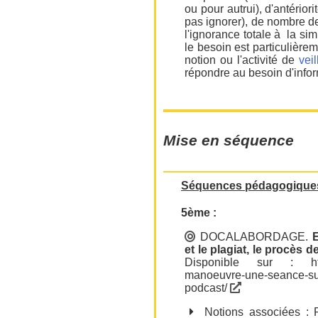
ou pour autrui), d'antérior
pas ignorer), de nombre de
l'ignorance totale à la si
le besoin est particulièrem
notion ou l'activité de
vei
répondre au besoin d'infor
Mise en séquence
Séquences pédagogique
5ème :
DOCALABORDAGE
.
E
et le plagiat, le procès 
Disponible sur :
h
manoeuvre-une-seance-sur-
podcast/
Notions associées :