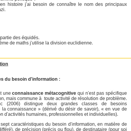
n histoire j'ai besoin de connaître le nom des principaux
zi.
 partie des équidés.
e de maths j'utilise la division euclidienne.
tion
es du besoin d'information :
st une
connaissance métacognitive
qui n'est pas spécifique
ion, mais commune à toute activité de résolution de problème.
ic (2006) distingue deux grandes classes de besoins
e la connaissance » (dérivé du désir de savoir), « en vue de
ion d'activités humaines, professionnelles et individuelles).
 sept caractéristiques du besoin d'information, en matière de
fféré), de précision (précis ou flou), de destinataire (pour soi