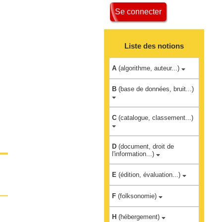
Se connecter
Liste des notions
A
(algorithme, auteur...)
B
(base de données, bruit...)
C
(catalogue, classement...)
D
(document, droit de
l'information...)
E
(édition, évaluation...)
F
(folksonomie)
H
(hébergement)