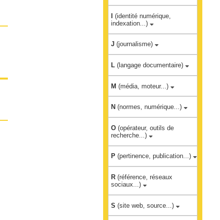
I
(identité numérique,
indexation...)
J
(journalisme)
L
(langage documentaire)
M
(média, moteur...)
N
(normes, numérique...)
O
(opérateur, outils de
recherche...)
P
(pertinence, publication...)
R
(référence, réseaux
sociaux...)
S
(site web, source...)