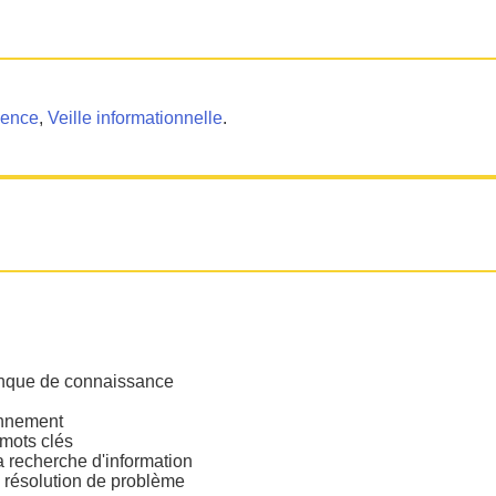
nence
,
Veille informationnelle
.
anque de connaissance
onnement
 mots clés
a recherche d'information
e résolution de problème