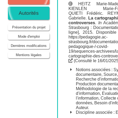
HEITZ Marie-Made
KIENLEN Marie-Fr
Autorités
QUIETI Frédéric
.
REY
Gabrielle
.
La cartograph
controverses
.
In
Académ
Strasbourg : Documentati
Présentation du projet
ligne], 2015. Disponible
Mode d'emploi
https://pedagogie.ac-
strasbourg.fr/documentatio
Dernières modifications
pedagogique-/-covid-
19/sequences-archivees/l
Mentions légales
cartographie-des-controve
(Consulté le 16/01/2025
Notions associées :
Sy
documentaire
,
Source
,
Recherche d'informati
Production documenta
Méthodologie de la re
d'information
,
Evaluati
l'information
,
Collecte
données
,
Besoin d'inf
Auteur
.
Discipline associée :