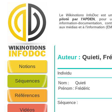
Le
Wikinotions InfoDoc
est 
piloté par l'APDEN
, pour u
information-documentation, cont
aux médias et à l'information (EM
Auteur :
Quieti, Fr
Notions
Individu
Séquences
Nom :
Quieti
Prénom :
Frédéric
Références
Séquence :
Vidéos