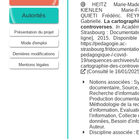
HEITZ Marie-Made
KIENLEN Marie-Fr
Autorités
QUIETI Frédéric
.
REY
Gabrielle
.
La cartograph
controverses
.
In
Académ
Strasbourg : Documentati
Présentation du projet
ligne], 2015. Disponible
Mode d'emploi
https://pedagogie.ac-
strasbourg.fr/documentatio
Dernières modifications
pedagogique-/-covid-
19/sequences-archivees/l
Mentions légales
cartographie-des-controve
(Consulté le 16/01/2025
Notions associées :
Sy
documentaire
,
Source
,
Recherche d'informati
Production documenta
Méthodologie de la re
d'information
,
Evaluati
l'information
,
Collecte
données
,
Besoin d'inf
Auteur
.
Discipline associée :