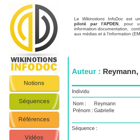
Le
Wikinotions InfoDoc
est 
piloté par l'APDEN
, pour u
information-documentation, cont
aux médias et à l'information (EM
Auteur :
Reymann, 
Notions
Individu
Séquences
Nom :
Reymann
Prénom :
Gabrielle
Références
Séquence :
Vidéos