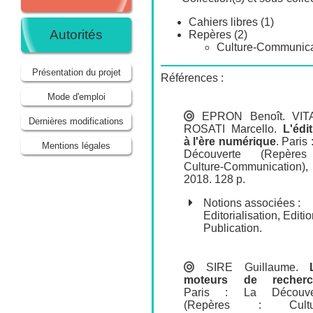
Cahiers libres (1)
Autorités
Repères (2)
Culture-Communica
Présentation du projet
Références :
Mode d'emploi
EPRON Benoît
.
VIT
Dernières modifications
ROSATI Marcello
.
L'édi
à l'ère numérique
.
Paris 
Mentions légales
Découverte
(Repères
Culture-Communication),
2018. 128 p.
Notions associées :
Editorialisation
,
Editio
Publication
.
SIRE Guillaume
.
moteurs de recherc
Paris : La Découve
(Repères : Cultu