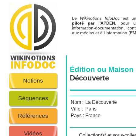
Le
Wikinotions InfoDoc
est 
piloté par l'APDEN
, pour u
information-documentation, cont
aux médias et à l'information (EM
Édition ou Maison 
Découverte
Notions
Séquences
Nom :
La Découverte
Ville :
Paris
Références
Pays :
France
Vidéos
Collection(s) et sous-collec