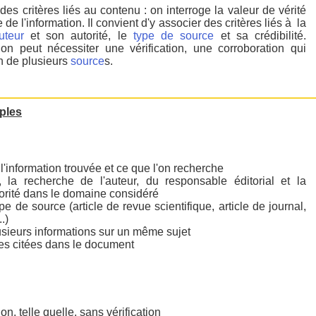
es critères liés au contenu : on interroge la valeur de vérité
de l'information. Il convient d'y associer des critères liés à la
uteur
et son autorité, le
type de source
et sa crédibilité.
tion peut nécessiter une vérification, une corroboration qui
on de plusieurs
source
s.
ples
 l'information trouvée et ce que l'on recherche
 la recherche de l'auteur, du responsable éditorial et la
torité dans le domaine considéré
 de source (article de revue scientifique, article de journal,
.)
usieurs informations sur un même sujet
ces citées dans le document
on, telle quelle, sans vérification