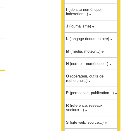
I
(identité numérique,
indexation...)
J
(journalisme)
L
(langage documentaire)
M
(média, moteur...)
N
(normes, numérique...)
O
(opérateur, outils de
recherche...)
P
(pertinence, publication...)
R
(référence, réseaux
sociaux...)
S
(site web, source...)