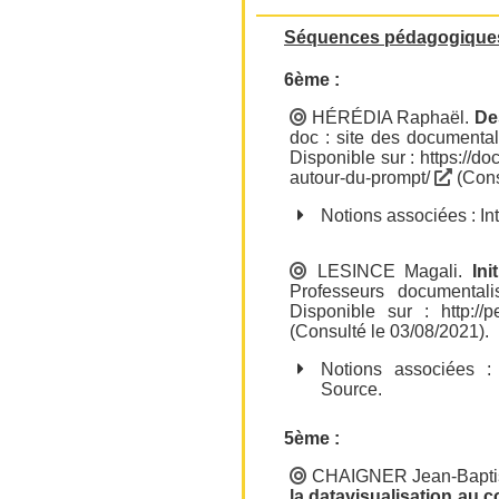
Séquences pédagogique
6ème :
HÉRÉDIA Raphaël
.
De
doc : site des documental
Disponible sur :
https://d
autour-du-prompt/
(Cons
Notions associées :
In
LESINCE Magali
.
Ini
Professeurs documental
Disponible sur :
http://
(Consulté le 03/08/2021).
Notions associées 
Source
.
5ème :
CHAIGNER Jean-Bapti
la datavisualisation au c